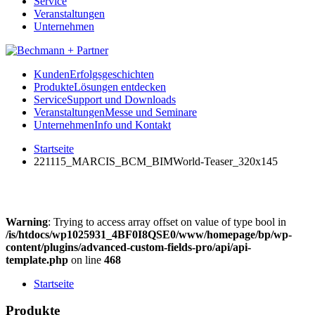
Service
Veranstaltungen
Unternehmen
Kunden
Erfolgsgeschichten
Produkte
Lösungen entdecken
Service
Support und Downloads
Veranstaltungen
Messe und Seminare
Unternehmen
Info und Kontakt
Startseite
221115_MARCIS_BCM_BIMWorld-Teaser_320x145
Warning
: Trying to access array offset on value of type bool in
/is/htdocs/wp1025931_4BF0I8QSE0/www/homepage/bp/wp-
content/plugins/advanced-custom-fields-pro/api/api-
template.php
on line
468
Startseite
Produkte