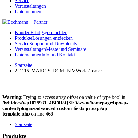
Service
Veranstaltungen
Unternehmen
Kunden
Erfolgsgeschichten
Produkte
Lösungen entdecken
Service
Support und Downloads
Veranstaltungen
Messe und Seminare
Unternehmen
Info und Kontakt
Startseite
221115_MARCIS_BCM_BIMWorld-Teaser
Warning
: Trying to access array offset on value of type bool in
/is/htdocs/wp1025931_4BF0I8QSE0/www/homepage/bp/wp-
content/plugins/advanced-custom-fields-pro/api/api-
template.php
on line
468
Startseite
Produkte